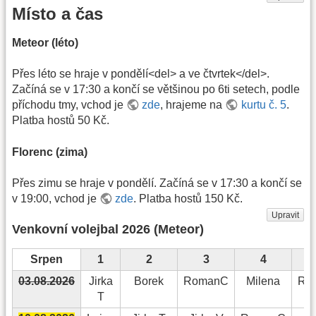
Místo a čas
Meteor (léto)
Přes léto se hraje v pondělí<del> a ve čtvrtek</del>.
Začíná se v 17:30 a končí se většinou po 6ti setech, podle
příchodu tmy, vchod je
zde
, hrajeme na
kurtu č. 5
.
Platba hostů 50 Kč.
Florenc (zima)
Přes zimu se hraje v pondělí. Začíná se v 17:30 a končí se
v 19:00, vchod je
zde
. Platba hostů 150 Kč.
Upravit
Venkovní volejbal 2026 (Meteor)
Srpen
1
2
3
4
03.08.2026
Jirka
Borek
RomanC
Milena
Ro
T