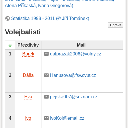
Alena Příkaská, Ivana Gregorová)
Statistika 1998 - 2011 (© Jiří Tománek)
Upravit
Volejbalisti
☺
Přezdívky
Mail
Te
1
Borek
dalprazak2006@volny.cz
2
Dáša
Hanusova@fsv.cvut.cz
3
Eva
pejska007@seznam.cz
4
Ivo
IvoKol@email.cz