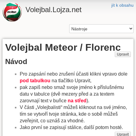
jít k obsahu
Volejbal.Lojza.net
Volejbal Meteor / Florenc
Upravit
Návod
Pro zapsání nebo zrušení účasti klikni vpravo dole
pod tabulkou
na tlačítko Upravit,
pak zapiš nebo smaž svoje jméno k příslušnému
datu v tabulce (dvě mezery před a za textem
zarovnají text v buňce
na střed
).
V části „Volejbalisti“ můžeš kliknout na své jméno,
tím se vytvoří tvoje stránka, kde o sobě můžeš
zveřejnit, co uznáš za vhodné.
Jako první se zapisují stálice, další potom hosté.
Upravit