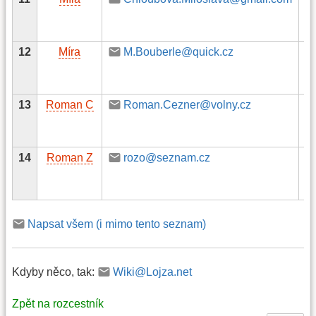
12
Míra
M.Bouberle@quick.cz
13
Roman C
Roman.Cezner@volny.cz
14
Roman Z
rozo@seznam.cz
Napsat všem (i mimo tento seznam)
Kdyby něco, tak:
Wiki@Lojza.net
Zpět na rozcestník