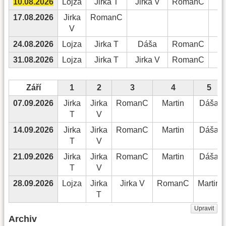
10.08.2026
Lojza
Jirka T
Jirka V
RomanC
D
17.08.2026
Jirka
RomanC
V
24.08.2026
Lojza
Jirka T
Dáša
RomanC
Ma
31.08.2026
Lojza
Jirka T
Jirka V
RomanC
D
Září
1
2
3
4
5
07.09.2026
Jirka
Jirka
RomanC
Martin
Dáša
T
V
14.09.2026
Jirka
Jirka
RomanC
Martin
Dáša
T
V
21.09.2026
Jirka
Jirka
RomanC
Martin
Dáša
T
V
28.09.2026
Lojza
Jirka
Jirka V
RomanC
Martin
T
Upravit
Archiv