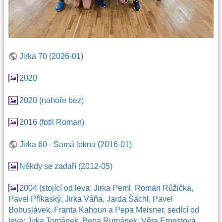
Jirka 70 (2026-01)
2020
2020 (nahoře bez)
2016 (fotil Roman)
Jirka 60 - Samá lokna (2016-01)
Někdy se zadaří (2012-05)
2004 (stojící od leva: Jirka Peml, Roman Růžička,
Pavel Příkaský, Jirka Váňa, Jarda Šachl, Pavel
Bohuslávek, Franta Kahoun a Pepa Meisner, sedící od
leva: Jirka Tománek, Pepa Rumánek, Věra Ernestová,