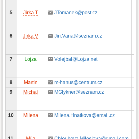
5
Jirka T
JTomanek@post.cz
6
Jirka V
Jiri.Vana@seznam.cz
7
Lojza
Volejbal@Lojza.net
8
Martin
m-hanus@centrum.cz
9
Michal
MGlykner@seznam.cz
10
Milena
Milena.Hnatkova@email.cz
7
1
2
11
Míla
Chloubova.Miloslava@gmail.com